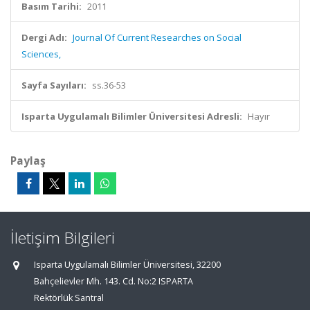
Basım Tarihi:
2011
Dergi Adı:
Journal Of Current Researches on Social
Sciences,
Sayfa Sayıları:
ss.36-53
Isparta Uygulamalı Bilimler Üniversitesi Adresli:
Hayır
Paylaş
İletişim Bilgileri
Isparta Uygulamalı Bilimler Üniversitesi, 32200
Bahçelievler Mh. 143. Cd. No:2 ISPARTA
Rektörlük Santral