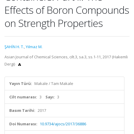
Effects of Boron Compounds
on Strength Properties
ŞAHİN H. T.
,
Yılmaz M.
Asian Journal of Chemical Sciences, cilt.3, sa.3, ss.1-11, 2017 (Hakemli
Dergi)
Yayın Türü:
Makale / Tam Makale
Cilt numarası:
3
Sayı:
3
Basım Tarihi:
2017
Doi Numarası:
10.9734/ajocs/2017/36886