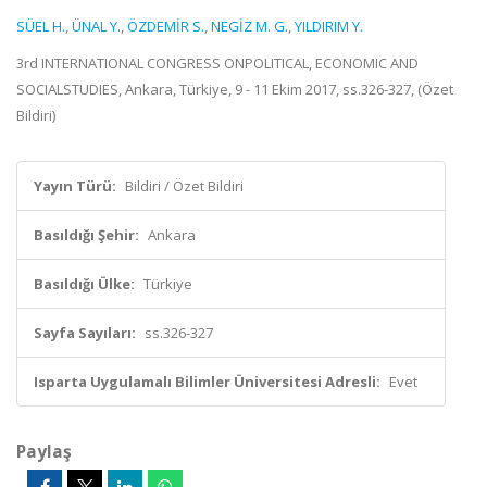
SÜEL H.
,
ÜNAL Y.
,
ÖZDEMİR S.
,
NEGİZ M. G.
,
YILDIRIM Y.
3rd INTERNATIONAL CONGRESS ONPOLITICAL, ECONOMIC AND
SOCIALSTUDIES, Ankara, Türkiye, 9 - 11 Ekim 2017, ss.326-327, (Özet
Bildiri)
Yayın Türü:
Bildiri / Özet Bildiri
Basıldığı Şehir:
Ankara
Basıldığı Ülke:
Türkiye
Sayfa Sayıları:
ss.326-327
Isparta Uygulamalı Bilimler Üniversitesi Adresli:
Evet
Paylaş