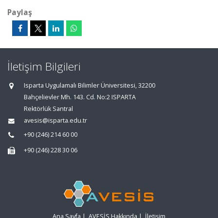
Paylaş
İletişim Bilgileri
Isparta Uygulamalı Bilimler Üniversitesi, 32200
Bahçelievler Mh. 143. Cd. No:2 ISPARTA
Rektörlük Santral
avesis@isparta.edu.tr
+90 (246) 214 60 00
+90 (246) 228 30 06
Ana Sayfa
|
AVESİS Hakkında
|
İletişim