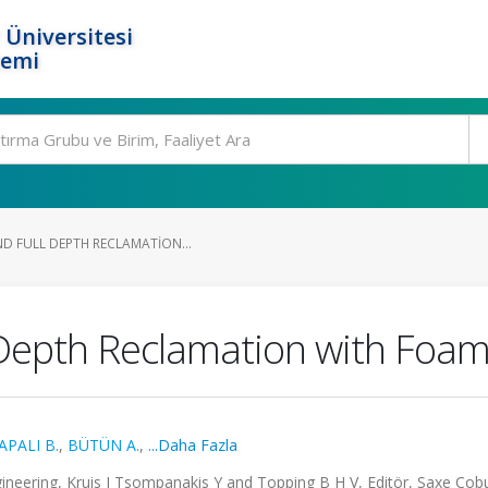
 Üniversitesi
temi
ND FULL DEPTH RECLAMATION...
l Depth Reclamation with Foa
APALI B.
,
BÜTÜN A.
,
...Daha Fazla
gineering, Kruis J Tsompanakis Y and Topping B H V, Editör, Saxe Cob