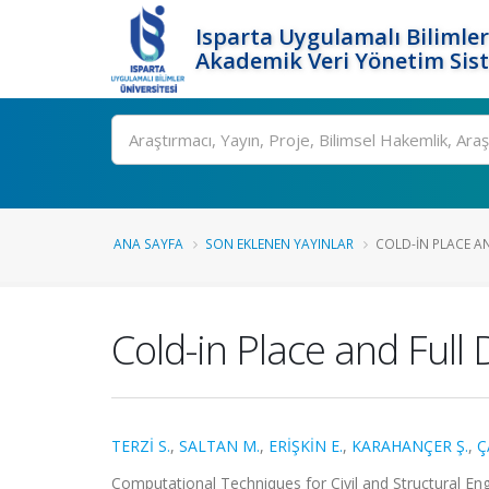
Isparta Uygulamalı Bilimler
Akademik Veri Yönetim Sis
Ara
ANA SAYFA
SON EKLENEN YAYINLAR
COLD-IN PLACE A
Cold-in Place and Ful
TERZİ S.
,
SALTAN M.
,
ERİŞKİN E.
,
KARAHANÇER Ş.
,
Ç
Computational Techniques for Civil and Structural En