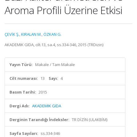
Aroma Profili Üzerine Etkisi
ÇEVİK Ş.
,
KIRALAN M.
,
ÖZKAN G.
AKADEMIK GIDA, cilt.13, sa.4, ss.334-346, 2015 (TRDizin)
Yayın Türü:
Makale / Tam Makale
Cilt numarası:
13
Sayı:
4
Basım Tarihi:
2015
Dergi Adı:
AKADEMIK GIDA
Derginin Tarandığı İndeksler:
TR DİZİN (ULAKBİM)
Sayfa Sayıları:
ss.334-346