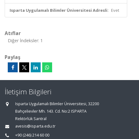
Isparta Uygulamalı Bilimler Üniversitesi Adresli:
Evet
Atıflar
Diğer İndeksler: 1
Paylaş
İletişim Bilgileri
Isparta Uygulamalı Bilimler Üniversitesi, 32200
Bahçelievler Mh. 143. Cd. No:2 ISPARTA
Rektörlük Santral
avesis@isparta.edu.tr
+90 (246) 214 60 00