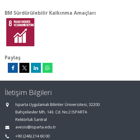
BM Sürdürülebilir Kalkınma Amaçları
Paylaş
İletişim Bilgileri
Isparta Uygulamalı Bilimler Üniversitesi, 32200
Bahçelievler Mh. 143. Cd. No:2 ISPARTA
Rektörlük Santral
avesis@isparta.edu.tr
+90 (246) 214 60 00