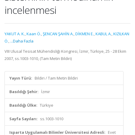
incelenmesi
YAKUT A. K.
,
Kaan Ö.
,
ŞENCAN ŞAHİN A.
,
DİKMEN E.
,
KABUL A.
,
KIZILKAN
Ö.
,
...Daha Fazla
VIII Ulusal Tesisat Mühendisliği Kongresi, İzmir, Türkiye, 25 - 28 Ekim
2007, ss.1003-1010, (Tam Metin Bildiri)
Yayın Türü:
Bildiri / Tam Metin Bildiri
Basıldığı Şehir:
İzmir
Basıldığı Ülke:
Türkiye
Sayfa Sayıları:
ss.1003-1010
Isparta Uygulamalı Bilimler Üniversitesi Adresli:
Evet