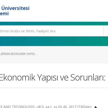
 Üniversitesi
temi
ERININ EKONOMIK YAPISI ...
 Ekonomik Yapısı ve Sorunları: 
ND TECHNOLOGY, cilt.5, sa.1, ss.33-42, 2017 (TRDizin)