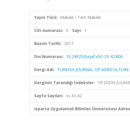
Yayın Türü:
Makale / Tam Makale
Cilt numarası:
5
Sayı:
1
Basım Tarihi:
2017
Doi Numarası:
10.24925/turjaf.v5i1.33-42.806
Dergi Adı:
TURKISH JOURNAL OF AGRICULTURE
Derginin Tarandığı İndeksler:
TR DİZİN (ULAK
Sayfa Sayıları:
ss.33-42
Isparta Uygulamalı Bilimler Üniversitesi Adresl