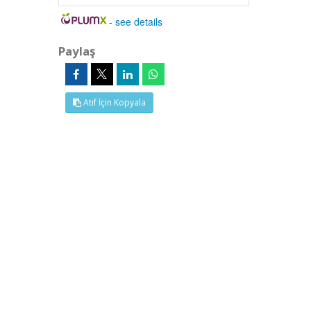
-
see details
Paylaş
Atıf İçin Kopyala