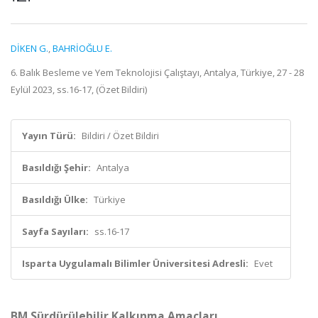
DİKEN G.
,
BAHRİOĞLU E.
6. Balık Besleme ve Yem Teknolojisi Çalıştayı, Antalya, Türkiye, 27 - 28
Eylül 2023, ss.16-17, (Özet Bildiri)
Yayın Türü:
Bildiri / Özet Bildiri
Basıldığı Şehir:
Antalya
Basıldığı Ülke:
Türkiye
Sayfa Sayıları:
ss.16-17
Isparta Uygulamalı Bilimler Üniversitesi Adresli:
Evet
BM Sürdürülebilir Kalkınma Amaçları