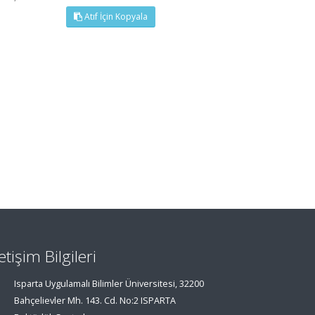
Atıf İçin Kopyala
letişim Bilgileri
Isparta Uygulamalı Bilimler Üniversitesi, 32200
Bahçelievler Mh. 143. Cd. No:2 ISPARTA