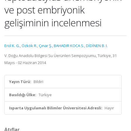
ve post embriyonik
gelişiminin incelenmesi
Erol K. G.
,
Özkök R.
,
Çınar Ş.
,
BAHADIR KOCA S.
,
DİDİNEN B. I.
V. Doğu Anadolu Bölgesi Su Üerünleri Sempozyumu, Türkiye, 31
Mayıs - 02 Haziran 2014
Yayın Türü:
Bildiri
Basıldığı Ülke:
Türkiye
Isparta Uygulamalı Bilimler Üniversitesi Adresli:
Hayır
Atıflar