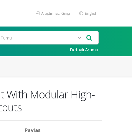
Araştırmacı Girişi
English
Detaylı Arama
t With Modular High-
tputs
Paylaş