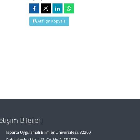
Atıf İçin Kopyala
letişim Bilgileri
Isparta Uygulamalı Bilimler Üniversitesi, 32200
Bahçelievler Mh. 143. Cd. No:2 ISPARTA