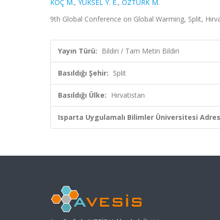
KOÇ M.
,
YÜKSEL Y. E.
,
ÖZTÜRK M.
9th Global Conference on Global Warming, Split, Hırva
Yayın Türü:
Bildiri / Tam Metin Bildiri
Basıldığı Şehir:
Split
Basıldığı Ülke:
Hırvatistan
Isparta Uygulamalı Bilimler Üniversitesi Adresl