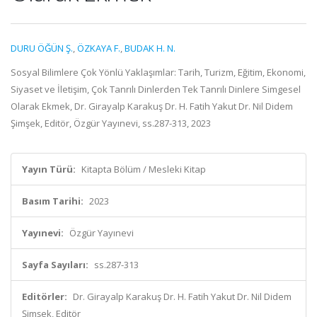
DURU ÖĞÜN Ş.
,
ÖZKAYA F.
,
BUDAK H. N.
Sosyal Bilimlere Çok Yönlü Yaklaşımlar: Tarih, Turizm, Eğitim, Ekonomi,
Siyaset ve İletişim, Çok Tanrılı Dinlerden Tek Tanrılı Dinlere Simgesel
Olarak Ekmek, Dr. Girayalp Karakuş Dr. H. Fatih Yakut Dr. Nil Didem
Şimşek, Editör, Özgür Yayınevi, ss.287-313, 2023
Yayın Türü:
Kitapta Bölüm / Mesleki Kitap
Basım Tarihi:
2023
Yayınevi:
Özgür Yayınevi
Sayfa Sayıları:
ss.287-313
Editörler:
Dr. Girayalp Karakuş Dr. H. Fatih Yakut Dr. Nil Didem
Şimşek, Editör