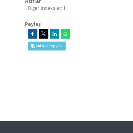
Atıflar
Diğer İndeksler: 1
Paylaş
Atıf İçin Kopyala