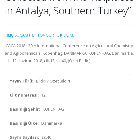
in Antalya, Southern Turkey”
KILIÇ S.
,
ÇAM İ. B.
,
TONGUR T.
,
KILIÇ M.
ICACA 2018 : 20th International Conference on Agricultural Chemistry
and Agrochemicals, Kopenhag, DANIMARKA, KOPENHAG, Danimarka,
11 - 12 Haziran 2018, cilt.12, ss.40, (Özet Bildiri)
Yayın Türü:
Bildiri / Özet Bildiri
Cilt numarası:
12
Basıldığı Şehir:
KOPENHAG
Basıldığı Ülke:
Danimarka
Sayfa Sayıları:
ss.40