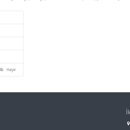
i:
Hayır
İ