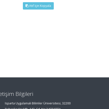
Atıf İçin Kopyala
letişim Bilgileri
Isparta Uygulamalı Bilimler Üniversitesi, 32200