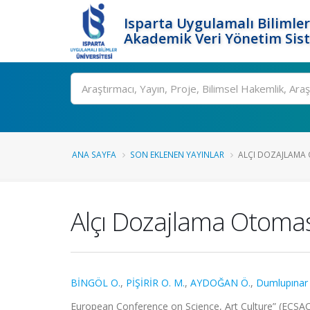
Isparta Uygulamalı Bilimler
Akademik Veri Yönetim Sis
Ara
ANA SAYFA
SON EKLENEN YAYINLAR
ALÇI DOZAJLAMA 
Alçı Dozajlama Otoma
BİNGÖL O.
,
PİŞİRİR O. M.
,
AYDOĞAN Ö.
,
Dumlupınar 
European Conference on Science, Art Culture” (ECSAC 2