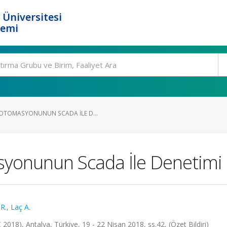
 Üniversitesi
temi
OTOMASYONUNUN SCADA İLE D...
syonunun Scada İle Denetimi
R.
,
Laç A.
018), Antalya, Türkiye, 19 - 22 Nisan 2018, ss.42, (Özet Bildiri)