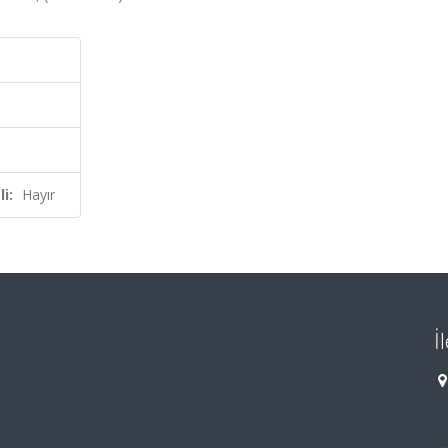
i:
Hayır
İ