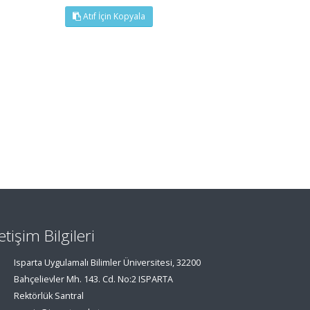
Atıf İçin Kopyala
letişim Bilgileri
Isparta Uygulamalı Bilimler Üniversitesi, 32200
Bahçelievler Mh. 143. Cd. No:2 ISPARTA
Rektörlük Santral