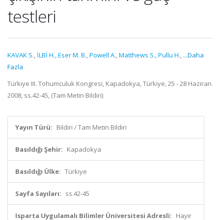
testleri
KAVAK S.
,
İLBİ H.
,
Eser M. B.
,
Powell A.
,
Matthews S.
,
Pullu H.
,
...Daha
Fazla
Türkiye III. Tohumculuk Kongresi, Kapadokya, Türkiye, 25 - 28 Haziran
2008, ss.42-45, (Tam Metin Bildiri)
Yayın Türü:
Bildiri / Tam Metin Bildiri
Basıldığı Şehir:
Kapadokya
Basıldığı Ülke:
Türkiye
Sayfa Sayıları:
ss.42-45
Isparta Uygulamalı Bilimler Üniversitesi Adresli:
Hayır