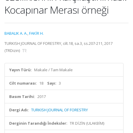
Kocapınar Merası örneği
BABALIK A. A.
,
FAKİR H.
TURKISH JOURNAL OF FORESTRY, cilt.18, sa.3, ss.207-211, 2017
(TRDizin)
Yayın Türü:
Makale / Tam Makale
Cilt numarası:
18
Sayı:
3
Basım Tarihi:
2017
Dergi Adı:
TURKISH JOURNAL OF FORESTRY
Derginin Tarandığı İndeksler:
TR DİZİN (ULAKBİM)