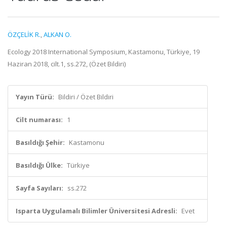
ÖZÇELİK R.
,
ALKAN O.
Ecology 2018 International Symposium, Kastamonu, Türkiye, 19
Haziran 2018, cilt.1, ss.272, (Özet Bildiri)
Yayın Türü:
Bildiri / Özet Bildiri
Cilt numarası:
1
Basıldığı Şehir:
Kastamonu
Basıldığı Ülke:
Türkiye
Sayfa Sayıları:
ss.272
Isparta Uygulamalı Bilimler Üniversitesi Adresli:
Evet