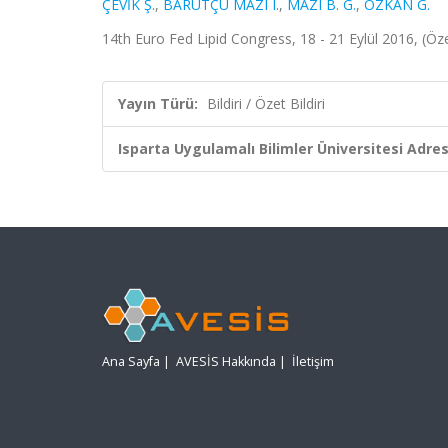
ÇEVİK Ş.
,
BARUTÇU MAZI I.
,
MAZI B. G.
,
ÖZKAN G.
14th Euro Fed Lipid Congress, 18 - 21 Eylül 2016, (Özet
Yayın Türü:
Bildiri / Özet Bildiri
Isparta Uygulamalı Bilimler Üniversitesi Adresl
Ana Sayfa
|
AVESİS Hakkında
|
İletişim