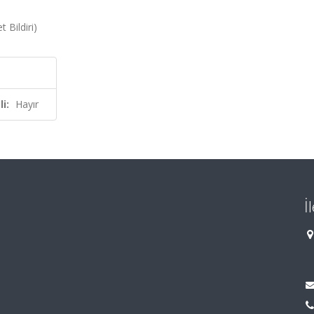
 Bildiri)
i:
Hayır
İ