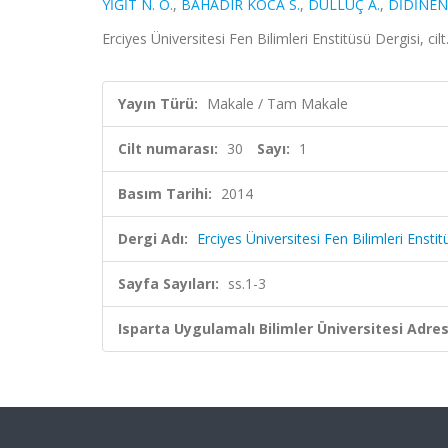
YİĞİT N. Ö.
,
BAHADIR KOCA S.
,
DULLUÇ A.
,
DİDİNEN 
Erciyes Üniversitesi Fen Bilimleri Enstitüsü Dergisi, cil
Yayın Türü:
Makale / Tam Makale
Cilt numarası:
30
Sayı:
1
Basım Tarihi:
2014
Dergi Adı:
Erciyes Üniversitesi Fen Bilimleri Enstit
Sayfa Sayıları:
ss.1-3
Isparta Uygulamalı Bilimler Üniversitesi Adresl