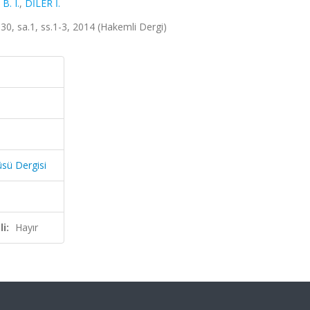
B. I.
,
DİLER İ.
t.30, sa.1, ss.1-3, 2014 (Hakemli Dergi)
üsü Dergisi
i:
Hayır