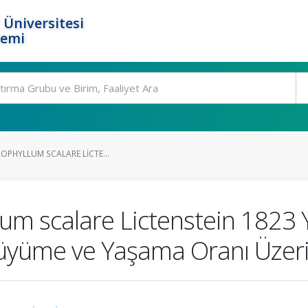
 Üniversitesi
temi
ROPHYLLUM SCALARE LICTE...
llum scalare Lictenstein 1823
 Büyüme ve Yaşama Oranı Üzeri