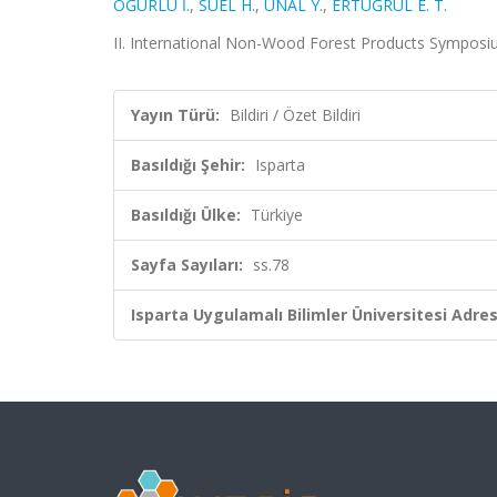
OĞURLU İ.
,
SÜEL H.
,
ÜNAL Y.
,
ERTUĞRUL E. T.
II. International Non-Wood Forest Products Symposium, 
Yayın Türü:
Bildiri / Özet Bildiri
Basıldığı Şehir:
Isparta
Basıldığı Ülke:
Türkiye
Sayfa Sayıları:
ss.78
Isparta Uygulamalı Bilimler Üniversitesi Adresl