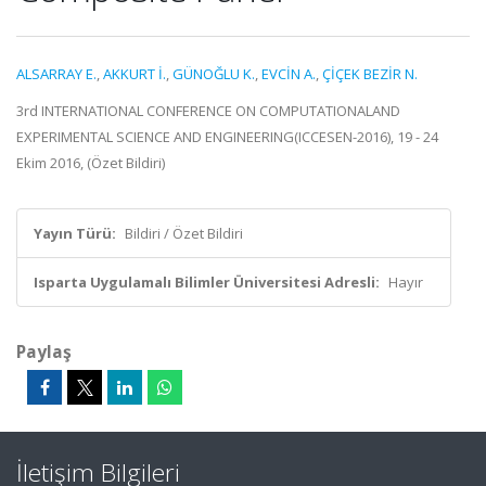
ALSARRAY E.
,
AKKURT İ.
,
GÜNOĞLU K.
,
EVCİN A.
,
ÇİÇEK BEZİR N.
3rd INTERNATIONAL CONFERENCE ON COMPUTATIONALAND
EXPERIMENTAL SCIENCE AND ENGINEERING(ICCESEN-2016), 19 - 24
Ekim 2016, (Özet Bildiri)
Yayın Türü:
Bildiri / Özet Bildiri
Isparta Uygulamalı Bilimler Üniversitesi Adresli:
Hayır
Paylaş
İletişim Bilgileri