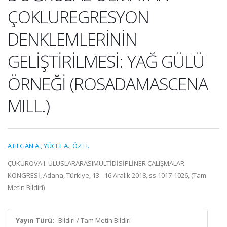
ÇOKLUREGRESYON
DENKLEMLERİNİN
GELİŞTİRİLMESİ: YAĞ GÜLÜ
ÖRNEĞİ (ROSADAMASCENA
MILL.)
ATILGAN A.
,
YÜCEL A.
,
ÖZ H.
ÇUKUROVA I. ULUSLARARASIMULTİDİSİPLİNER ÇALIŞMALAR
KONGRESİ, Adana, Türkiye, 13 - 16 Aralık 2018, ss.1017-1026, (Tam
Metin Bildiri)
Yayın Türü:
Bildiri / Tam Metin Bildiri