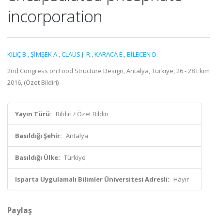
incorporation
KILIÇ B.
,
ŞİMŞEK A.
,
CLAUS J. R.
,
KARACA E.
,
BİLECEN D.
2nd Congress on Food Structure Design, Antalya, Türkiye, 26 - 28 Ekim
2016, (Özet Bildiri)
Yayın Türü:
Bildiri / Özet Bildiri
Basıldığı Şehir:
Antalya
Basıldığı Ülke:
Türkiye
Isparta Uygulamalı Bilimler Üniversitesi Adresli:
Hayır
Paylaş